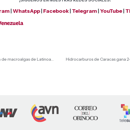
¡SÍGUENOS EN NUESTRAS REDES SOCIALES!
gram
|
WhatsApp
|
Facebook
|
Telegram
|
YouTube
|
T
Venezuela
Venezuela conquista el segundo lugar en producción de macroalgas de Latinoamérica
Hidrocarburos de Caracas gana 2-0