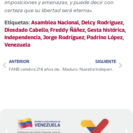
imposiciones y amenazas, y puede decir con
certeza que su libertad será eterna»
.
Etiquetas:
Asamblea Nacional
,
Delcy Rodríguez
,
Diosdado Cabello
,
Freddy Ñáñez
,
Gesta histórica
,
Independencia
,
Jorge Rodríguez
,
Padrino López
,
Venezuela
ANTERIOR
SIGUIENTE
FANB celebra 214 años de Independencia
Maduro: Nuestra Independencia es patrimonio del pueblo