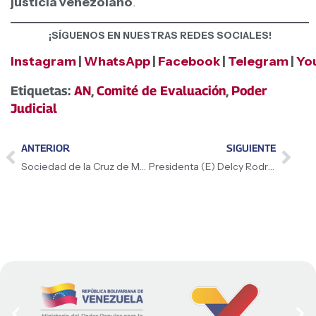
justicia venezolano
.
¡SÍGUENOS EN NUESTRAS REDES SOCIALES!
Instagram
|
WhatsApp
|
Facebook
|
Telegram
|
Yo
Etiquetas:
AN
,
Comité de Evaluación
,
Poder
Judicial
ANTERIOR
SIGUIENTE
Sociedad de la Cruz de Mayo de San Agustín resaltó la diversidad y el arraigo familiar en la tradición
Presidenta (E) Delcy Rodríguez ratificó mensaje de unión nacional durante peregrinación en Maracay