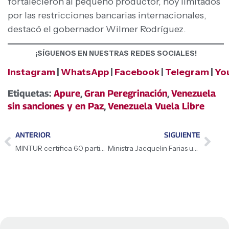
fortalecieron al pequeño productor, hoy limitados
por las restricciones bancarias internacionales,
destacó el gobernador Wilmer Rodríguez.
¡SÍGUENOS EN NUESTRAS REDES SOCIALES!
Instagram
|
WhatsApp
|
Facebook
|
Telegram
|
Yo
Etiquetas:
Apure
,
Gran Peregrinación
,
Venezuela
sin sanciones y en Paz
,
Venezuela Vuela Libre
ANTERIOR
SIGUIENTE
MINTUR certifica 60 participantes en diplomado de Turismo Comunitario en Aragua
Ministra Jacquelin Farias unifica estrategias para fortalecer el sector transporte nacional