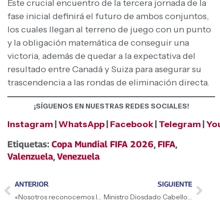
Este crucial encuentro de la tercera jornada de la
fase inicial definirá el futuro de ambos conjuntos,
los cuales llegan al terreno de juego con un punto
y la obligación matemática de conseguir una
victoria, además de quedar a la expectativa del
resultado entre Canadá y Suiza para asegurar su
trascendencia a las rondas de eliminación directa.
¡SÍGUENOS EN NUESTRAS REDES SOCIALES!
Instagram
|
WhatsApp
|
Facebook
|
Telegram
|
Yo
Etiquetas:
Copa Mundial FIFA 2026
,
FIFA
,
Valenzuela
,
Venezuela
ANTERIOR
SIGUIENTE
«Nosotros reconocemos la voluntad soberana del pueblo de Colombia». Felicitamos ese proceso electoral y decimos, demos un paso adelante, no miremos atrás»,afirmó la Presidenta (E) Delcy Rodríguez
Ministro Diosdado Cabello informó que el sismo que sacudió varios estados del país ronda los 7 en la escala de Richter