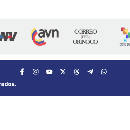
vados.