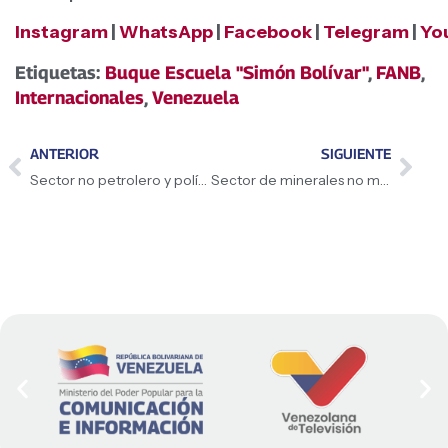
Instagram
|
WhatsApp
|
Facebook
|
Telegram
|
Yo
Etiquetas:
Buque Escuela "Simón Bolívar"
,
FANB
,
Internacionales
,
Venezuela
ANTERIOR
SIGUIENTE
Sector no petrolero y políticas públicas consolidan crecimiento económico sostenible de Venezuela
Sector de minerales no metálicos impulsa diversificación de exportaciones