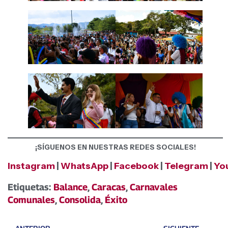
¡SÍGUENOS EN NUESTRAS REDES SOCIALES!
Instagram
|
WhatsApp
|
Facebook
|
Telegram
|
Yo
Etiquetas:
Balance
,
Caracas
,
Carnavales
Comunales
,
Consolida
,
Éxito