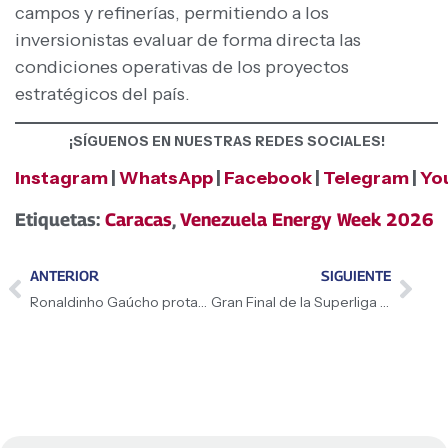
campos y refinerías, permitiendo a los
inversionistas evaluar de forma directa las
condiciones operativas de los proyectos
estratégicos del país.
¡SÍGUENOS EN NUESTRAS REDES SOCIALES!
Instagram
|
WhatsApp
|
Facebook
|
Telegram
|
Yo
Etiquetas:
Caracas
,
Venezuela Energy Week 2026
ANTERIOR
SIGUIENTE
Ronaldinho Gaúcho protagoniza encuentro deportivo en Petare
Gran Final de la Superliga Profesional Femenina inicia este 6 de junio