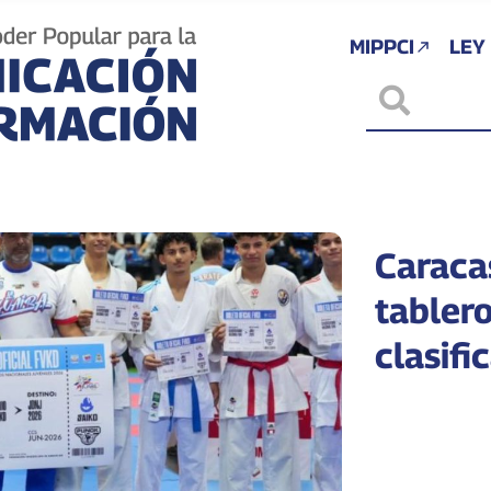
MIPPCI
LEY
Caracas
tablero
clasifi