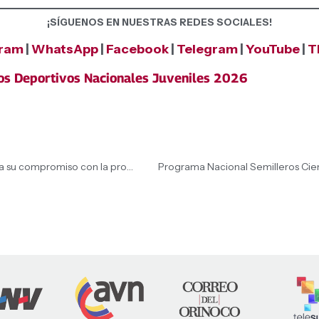
¡SÍGUENOS EN NUESTRAS REDES SOCIALES!
gram
|
WhatsApp
|
Facebook
|
Telegram
|
YouTube
|
T
os Deportivos Nacionales Juveniles 2026
Venezuela ratifica ante la comunidad iberoamericana su compromiso con la protección integral de la niñez
Programa Nacional Semilleros Cient