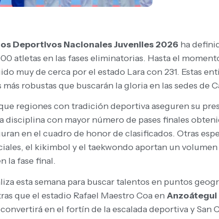
gos Deportivos Nacionales Juveniles 2026
ha defini
00 atletas en las fases eliminatorias. Hasta el momento,
uido muy de cerca por el estado Lara con 231. Estas en
s más robustas que buscarán la gloria en las sedes de C
 que regiones con tradición deportiva aseguren su pr
 disciplina con mayor número de pases finales obtenid
guran en el cuadro de honor de clasificados. Otras es
les, el kikimbol y el taekwondo aportan un volumen si
la fase final.
liza esta semana para buscar talentos en puntos geogr
ntras que el estadio Rafael Maestro Coa en
Anzoátegui
convertirá en el fortín de la escalada deportiva y San Cr