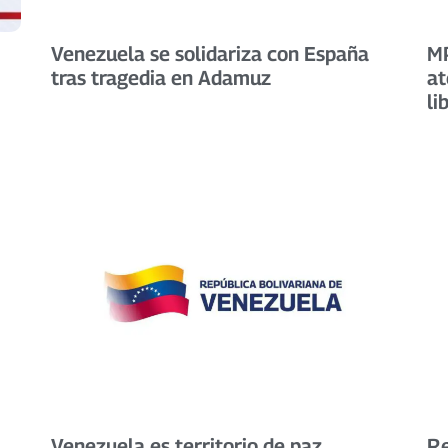
Venezuela se solidariza con España
MP
tras tragedia en Adamuz
at
li
Venezuela es territorio de paz
Re