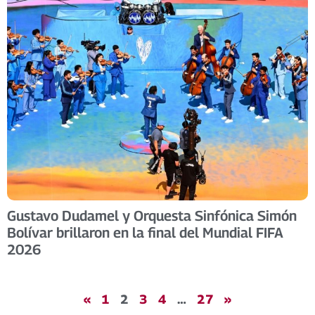
Gustavo Dudamel y Orquesta Sinfónica Simón
Bolívar brillaron en la final del Mundial FIFA
2026 ​
«
1
2
3
4
…
27
»