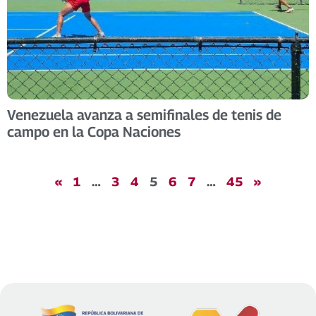
Venezuela avanza a semifinales de tenis de
campo en la Copa Naciones
«
1
…
3
4
5
6
7
…
45
»