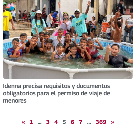
Idenna precisa requisitos y documentos
obligatorios para el permiso de viaje de
menores
«
1
…
3
4
5
6
7
…
369
»