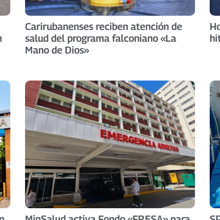
Carirubanenses reciben atención de
Ho
n
salud del programa falconiano «La
hi
Mano de Dios»
n
MinSalud activa Fondo «FRESA» para
SP