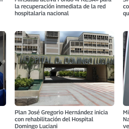
la recuperación inmediata de la red
co
hospitalaria nacional
qu
Plan José Gregorio Hernández inicia
Mi
con rehabilitación del Hospital
Na
Domingo Luciani
v