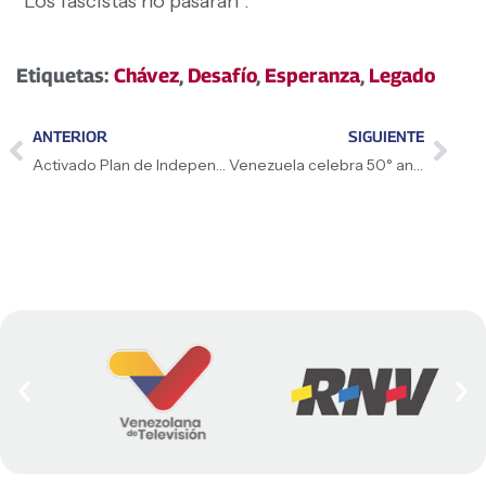
“Los fascistas no pasarán”.
Etiquetas:
Chávez
,
Desafío
,
Esperanza
,
Legado
ANTERIOR
SIGUIENTE
Activado Plan de Independencia Productiva Absoluta
Venezuela celebra 50° aniversario de la Primera Cumbre de la OPEP