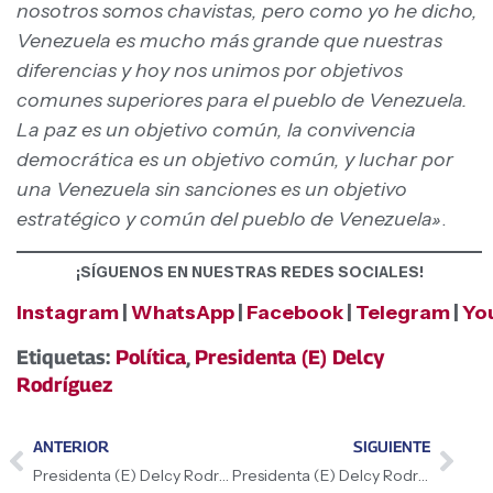
nosotros somos chavistas, pero como yo he dicho,
Venezuela es mucho más grande que nuestras
diferencias y hoy nos unimos por objetivos
comunes superiores para el pueblo de Venezuela.
La paz es un objetivo común, la convivencia
democrática es un objetivo común, y luchar por
una Venezuela sin sanciones es un objetivo
estratégico y común del pueblo de Venezuela»
.
¡SÍGUENOS EN NUESTRAS REDES SOCIALES!
Instagram
|
WhatsApp
|
Facebook
|
Telegram
|
Yo
Etiquetas:
Política
,
Presidenta (E) Delcy
Rodríguez
ANTERIOR
SIGUIENTE
Presidenta (E) Delcy Rodríguez convoca a caminar juntos por la paz y anuncia gran cierre en Caracas el 30 de abril
Presidenta (E) Delcy Rodríguez anuncia hoja de ruta para sanar heridas sociales y económicas