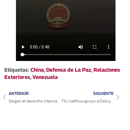
Etiquetas:
China
,
Defensa de La Paz
,
Relaciones
Exteriores
,
Venezuela
ANTERIOR
SIGUIENTE
Según el derecho internacional, condenar y actuar
TSJ ratifica apoyo a Delcy Rodríguez y la soberanía nacional