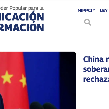
MIPPCI
LEY
China r
sobera
rechaz