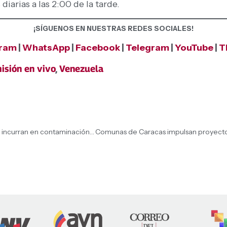
arias a las 2:00 de la tarde.
¡SÍGUENOS EN NUESTRAS REDES SOCIALES!
gram
|
WhatsApp
|
Facebook
|
Telegram
|
YouTube
|
T
isión en vivo
,
Venezuela
Alcaldesa Carmen Meléndez aplicará la ley a quienes incurran en contaminación sónica