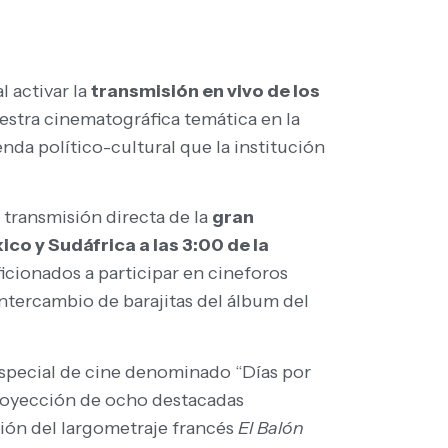
al activar la
transmisión en vivo de los
estra cinematográfica temática en la
nda político-cultural que la institución
a transmisión directa de la
gran
co y Sudáfrica a las 3:00 de la
ficionados a participar en cineforos
intercambio de barajitas del álbum del
o especial de cine denominado “Días por
 proyección de ocho destacadas
ción del largometraje francés
El Balón