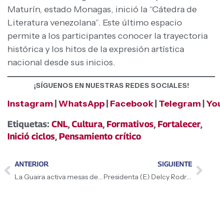
Maturín, estado Monagas, inició la “Cátedra de
Literatura venezolana”. Este último espacio
permite a los participantes conocer la trayectoria
histórica y los hitos de la expresión artística
nacional desde sus inicios.
¡SÍGUENOS EN NUESTRAS REDES SOCIALES!
Instagram
|
WhatsApp
|
Facebook
|
Telegram
|
Yo
Etiquetas:
CNL
,
Cultura
,
Formativos
,
Fortalecer
,
Inició ciclos
,
Pensamiento crítico
ANTERIOR
SIGUIENTE
La Guaira activa mesas de debate para reforma judicial
Presidenta (E) Delcy Rodríguez visitó complejos industriales en Mumbai que priorizan el cuidado ambiental