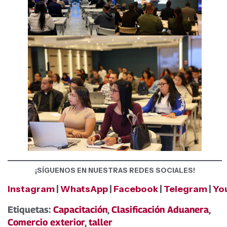
¡SÍGUENOS EN NUESTRAS REDES SOCIALES!
Instagram
|
WhatsApp
|
Facebook
|
Telegram
|
Yo
Etiquetas:
Capacitación
,
Clasificación Aduanera
,
Comercio exterior
,
taller