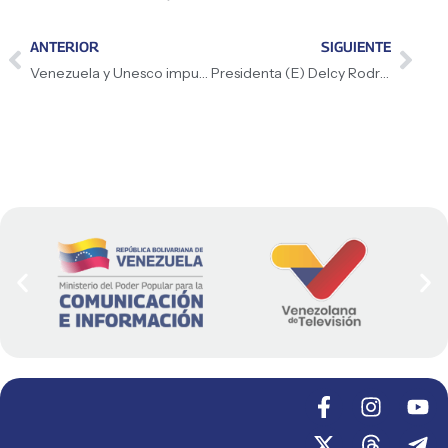
ANTERIOR
SIGUIENTE
Venezuela y Unesco impulsan plan universitario de Afrovenezolanidad
Presidenta (E) Delcy Rodríguez designa a Paula Henao como ministra de Hidrocarburos