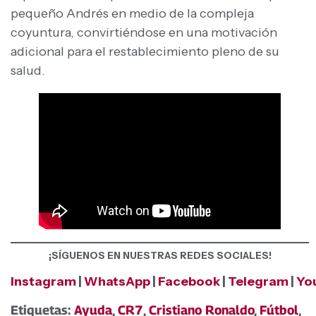
pequeño Andrés en medio de la compleja
coyuntura, convirtiéndose en una motivación
adicional para el restablecimiento pleno de su
salud.
¡SÍGUENOS EN NUESTRAS REDES SOCIALES!
Instagram
|
WhatsApp
|
Facebook
|
Telegram
|
Yo
Etiquetas:
Ayuda
,
CR7
,
Cristiano Ronaldo
,
Fútbol
,