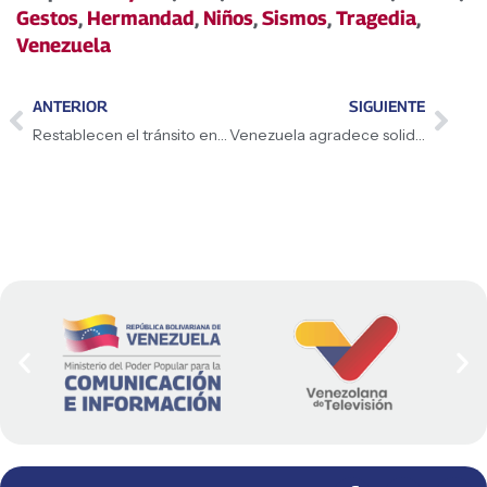
Gestos
,
Hermandad
,
Niños
,
Sismos
,
Tragedia
,
Venezuela
ANTERIOR
SIGUIENTE
Restablecen el tránsito en la Valle-Coche tras reparar daños estructurales por sismos
Venezuela agradece solidaridad y apoyo humanitario de la Federación de Rusia