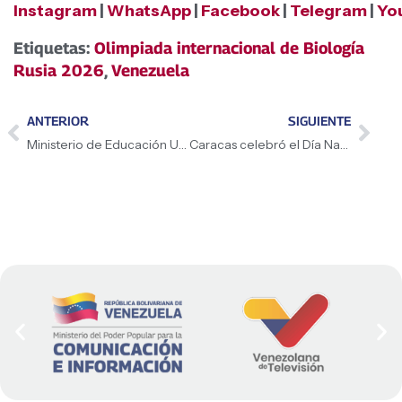
Instagram
|
WhatsApp
|
Facebook
|
Telegram
|
Yo
Etiquetas:
Olimpiada internacional de Biología
Rusia 2026
,
Venezuela
ANTERIOR
SIGUIENTE
Ministerio de Educación Universitaria exhortó a las academias a consolidar nóminas del Bono de Responsabilidad
Caracas celebró el Día Nacional de la Poesía en homenaje a Aquiles Nazoa