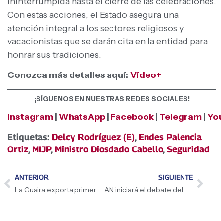
ininterrumpida hasta el cierre de las celebraciones.
Con estas acciones, el Estado asegura una
atención integral a los sectores religiosos y
vacacionistas que se darán cita en la entidad para
honrar sus tradiciones.
Conozca más detalles aquí:
Vídeo+
¡SÍGUENOS EN NUESTRAS REDES SOCIALES!
Instagram
|
WhatsApp
|
Facebook
|
Telegram
|
Yo
Etiquetas:
Delcy Rodríguez (E)
,
Endes Palencia
Ortiz
,
MIJP
,
Ministro Diosdado Cabello
,
Seguridad
ANTERIOR
SIGUIENTE
La Guaira exporta primer cargamento de café procesado a Centroamérica
AN iniciará el debate del Proyecto de Ley Orgánica de Minas