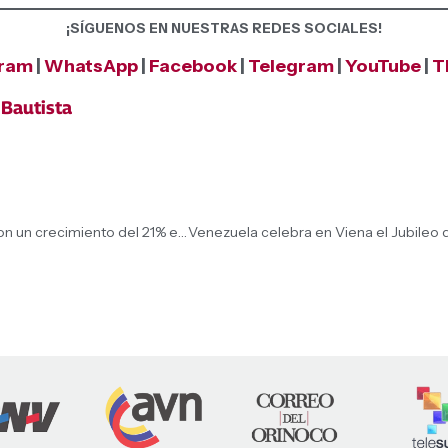
¡SÍGUENOS EN NUESTRAS REDES SOCIALES!
gram
|
WhatsApp
|
Facebook
|
Telegram
|
YouTube
|
T
 Bautista
BCV: Ingresos por exportaciones petroleras registraron un crecimiento del 21% en el primer trimestre