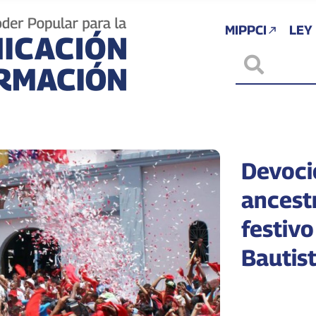
MIPPCI
LEY
Devoci
ancestr
festiv
Bautis