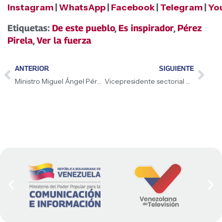
Instagram
|
WhatsApp
|
Facebook
|
Telegram
|
Yo
Etiquetas:
De este pueblo
,
Es inspirador
,
Pérez
Pirela
,
Ver la fuerza
ANTERIOR
SIGUIENTE
Ministro Miguel Ángel Pérez Pirela: «No van a poder, a pesar de sus miserias y de los ataques en estos momentos tan difíciles, ni con la verdad del pueblo venezolano ni con la felicidad del pueblo venezolano»
Vicepresidente sectorial Héctor Rodríguez anunció reprogramación de la Consulta Popular Nacional