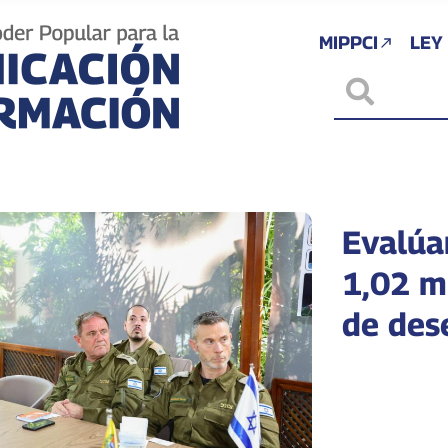
MIPPCI
LEY
Evalúa
1,02 m
de des