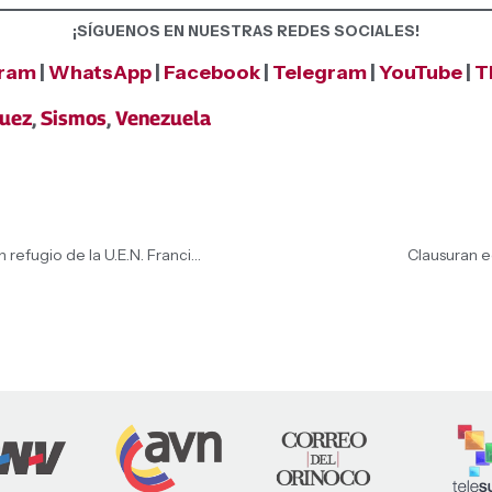
¡SÍGUENOS EN NUESTRAS REDES SOCIALES!
gram
|
WhatsApp
|
Facebook
|
Telegram
|
YouTube
|
T
guez
,
Sismos
,
Venezuela
Presidenta (E) Delcy Rodríguez desplegó atención en refugio de la U.E.N. Francisco Pimentel
Clausuran e