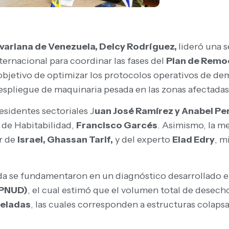
livariana de Venezuela, Delcy Rodríguez,
lideró una s
ernacional para coordinar las fases del
Plan de Remo
 objetivo de optimizar los protocolos operativos de d
despliegue de maquinaria pesada en las zonas afectadas
esidentes sectoriales J
uan José Ramírez y Anabel Pe
 de Habitabilidad,
Francisco Garcés
. Asimismo, la m
r de
Israel, Ghassan Tarif,
y del experto
Elad Edry
, m
ada se fundamentaron en un diagnóstico desarrollado 
(PNUD)
, el cual estimó que el volumen total de desech
neladas
, las cuales corresponden a estructuras colaps