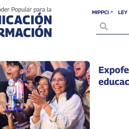
MIPPCI
LEY
Expofe
educac