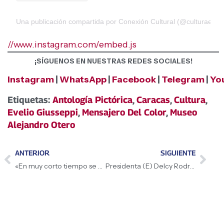
Una publicación compartida por Conexión Cultural (@culturaenca
//www.instagram.com/embed.js
¡SÍGUENOS EN NUESTRAS REDES SOCIALES!
Instagram
|
WhatsApp
|
Facebook
|
Telegram
|
Yo
Etiquetas:
Antología Pictórica
,
Caracas
,
Cultura
,
Evelio Giusseppi
,
Mensajero Del Color
,
Museo
Alejandro Otero
ANTERIOR
SIGUIENTE
«En muy corto tiempo se va a traducir en gran felicidad tanto para ustedes como para nuestro país»
Presidenta (E) Delcy Rodríguez recorre Puerto Comercial Eulalia Buroz de Anzoátegui