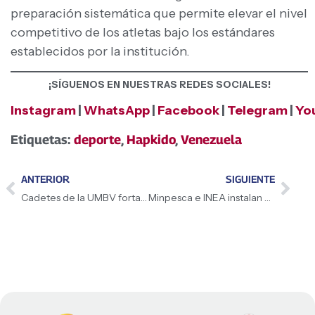
preparación sistemática que permite elevar el nivel
competitivo de los atletas bajo los estándares
establecidos por la institución.
¡SÍGUENOS EN NUESTRAS REDES SOCIALES!
Instagram
|
WhatsApp
|
Facebook
|
Telegram
|
Yo
Etiquetas:
deporte
,
Hapkido
,
Venezuela
ANTERIOR
SIGUIENTE
Cadetes de la UMBV fortalecen su formación naval a bordo del Buque Escuela Simón Bolívar
Minpesca e INEA instalan mesas de trabajo para la simplificación de trámites del sector pesquero