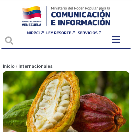
MIPPCI
LEY RESORTE
SERVICIOS
Inicio
/
Internacionales