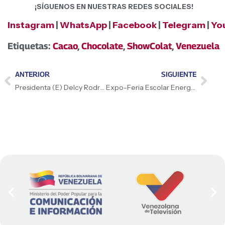
¡SÍGUENOS EN NUESTRAS REDES SOCIALES!
Instagram
|
WhatsApp
|
Facebook
|
Telegram
|
Yo
Etiquetas:
Cacao
,
Chocolate
,
ShowColat
,
Venezuela
ANTERIOR
SIGUIENTE
Presidenta (E) Delcy Rodríguez: «La paz, la tranquilidad, es la decisión que hemos tomado como país, buscando que cesen los odios, el extremismo, las intolerancias y que prive el entendimiento, el encuentro, la unión nacional desde la diversidad»
Expo-Feria Escolar Energías Limpias impulsa la soberanía tecnológica