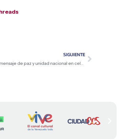
hread
s
SIGUIENTE
Presidenta (E) Delcy Rodríguez ratifica mensaje de paz y unidad nacional en celebración del Domingo de Ramos