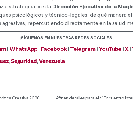
anza estratégica con la
Dirección Ejecutiva de la Magi
oques psicológicos y técnico-legales, de qué manera
 agresivas, repercutiendo directamente en la salud me
¡SÍGUENOS EN NUESTRAS REDES SOCIALES!
ram
|
WhatsApp
|
Facebook
|
Telegram
|
YouTube
|
X
|
guez
,
Seguridad
,
Venezuela
obótica Creativa 2026