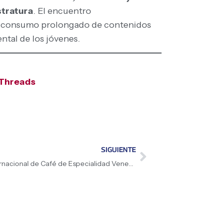
stratura
. El encuentro
 el consumo prolongado de contenidos
ntal de los jóvenes.
Threads
SIGUIENTE
Afinan detalles para el V Encuentro Internacional de Café de Especialidad Venezolano 2026