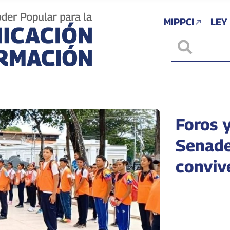
MIPPCI
LEY
Foros y
Senade
conviv