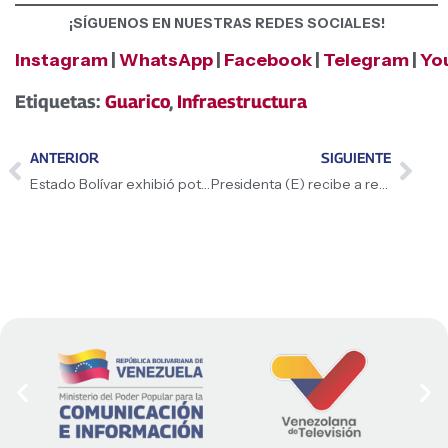
¡SÍGUENOS EN NUESTRAS REDES SOCIALES!
Instagram
|
WhatsApp
|
Facebook
|
Telegram
|
Yo
Etiquetas:
Guarico
,
Infraestructura
ANTERIOR
SIGUIENTE
Estado Bolívar exhibió potencialidades turísticas en seminario internacional
Presidenta (E) recibe a representantes del sector transporte en el Palacio de Miraflores