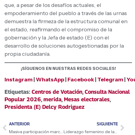
que, a pesar de los desafíos actuales, el
empoderamiento del pueblo a través de las urnas
demuestra la firmeza de la estructura comunal en
el estado, reafirmando el compromiso de la
gobernación y la Jefa de estado (E) con el
desarrollo de soluciones autogestionadas por la
propia ciudadanía.
¡SÍGUENOS EN NUESTRAS REDES SOCIALES!
Instagram
|
WhatsApp
|
Facebook
|
Telegram
|
Yo
Etiquetas:
Centros de Votación
,
Consulta Nacional
Popular 2026
,
merida
,
Mesas electorales
,
Presidenta (E) Delcy Rodriguez
ANTERIOR
SIGUIENTE
Masiva participación marca la Consulta Popular Nacional 2026 en el estado Zulia
Liderazgo femenino de las Comunas protagoniza la Gran Consulta Popular Nacional 2026