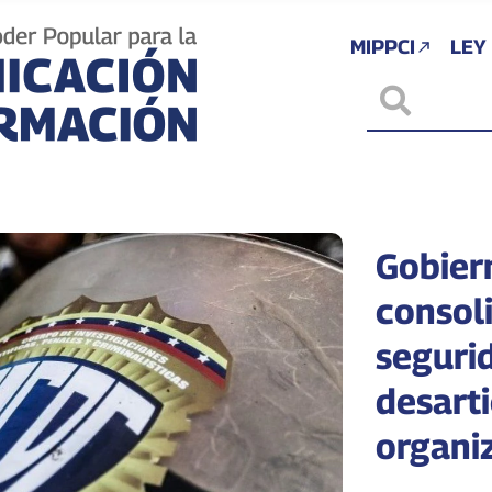
MIPPCI
LEY
Gobier
consoli
seguri
desarti
organi