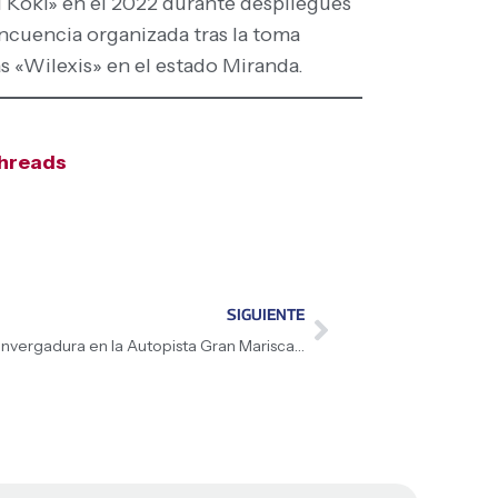
El Koki» en el 2022 durante despliegues
lincuencia organizada tras la toma
ias «Wilexis» en el estado Miranda.
hreads
SIGUIENTE
Gobierno Nacional ejecuta labores de envergadura en la Autopista Gran Mariscal de Ayacucho para restaurar la conectividad vial