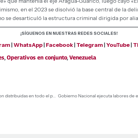
cure» que mantenía el eje Aragua-Guárico, luego cayó «
simismo, en el 2023 se disolvió la base central de la de
mo se desarticuló la estructura criminal dirigida por al
¡SÍGUENOS EN NUESTRAS REDES SOCIALES!
gram
|
WhatsApp
|
Facebook
|
Telegram
|
YouTube
|
T
es
,
Operativos en conjunto
,
Venezuela
Más de medio millón de toneladas de alimentos fueron distribuidas en todo el país, destacó la Presidenta (E) Delcy Rodríguez