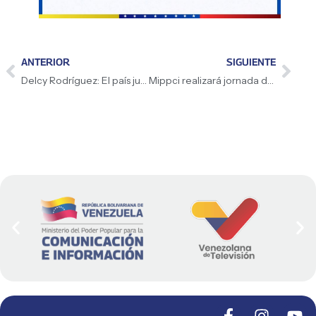
ANTERIOR
SIGUIENTE
Delcy Rodríguez: El país juzgará cada palabra de María Elvira Salazar y la Machado
Mippci realizará jornada de registro y renovación del PNI en el municipio Caroní – Bolívar