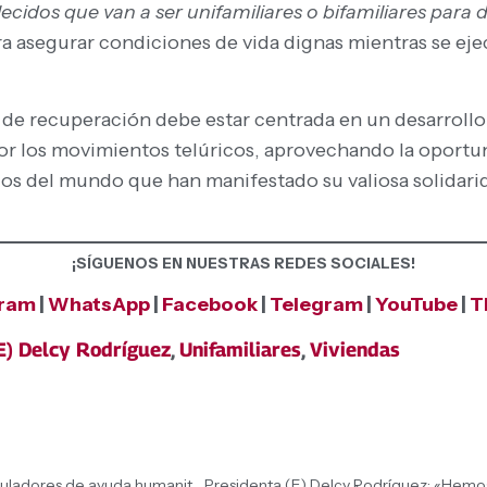
dos que van a ser unifamiliares o bifamiliares para 
ara asegurar condiciones de vida dignas mientras se ej
a de recuperación debe estar centrada en un desarroll
 por los movimientos telúricos, aprovechando la oportu
s del mundo que han manifestado su valiosa solidaridad
¡SÍGUENOS EN NUESTRAS REDES SOCIALES!
gram
|
WhatsApp
|
Facebook
|
Telegram
|
YouTube
|
T
E) Delcy Rodríguez
,
Unifamiliares
,
Viviendas
Presidenta (E) Delcy Rodríguez condecoró a los articuladores de ayuda humanitaria de la Unión Europea