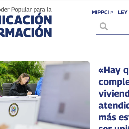
MIPPCI
LEY
«Hay q
comple
viviend
atendi
más es
ser uni