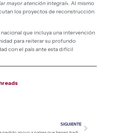
dar mayor atención integral
«. Al mismo
ecutan los proyectos de reconstrucción
o nacional que incluya una intervención
nidad para reiterar su profundo
 con el país ante esta difícil
hreads
SIGUIENTE
Presidenta (E) Delcy Rodríguez: «Hemos pedido apoyo a países que tienen tradición sísmica como México, como Japón, como Chile. Hemos estado ya articulados a través de nuestra Cancillería justamente para tener asesoría internacional en la proyección de esta nueva vivienda que agresivamente vamos a construir»