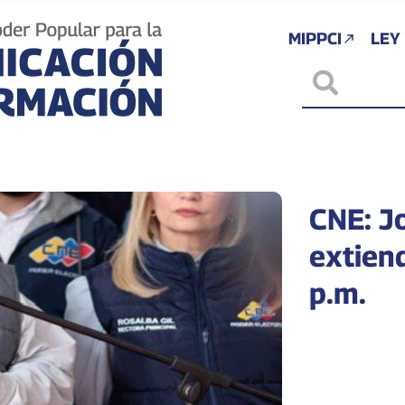
MIPPCI
LEY
CNE: J
extien
p.m.