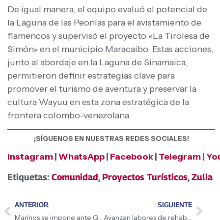
De igual manera, el equipo evaluó el potencial de
la Laguna de las Peonías para el avistamiento de
flamencos y supervisó el proyecto «La Tirolesa de
Simón» en el municipio Maracaibo. Estas acciones,
junto al abordaje en la Laguna de Sinamaica,
permitieron definir estrategias clave para
promover el turismo de aventura y preservar la
cultura Wayuu en esta zona estratégica de la
frontera colombo-venezolana.
¡SÍGUENOS EN NUESTRAS REDES SOCIALES!
Instagram
|
WhatsApp
|
Facebook
|
Telegram
|
Yo
Etiquetas:
Comunidad
,
Proyectos Turísticos
,
Zulia
ANTERIOR
SIGUIENTE
Marinos se impone ante Guaiqueríes en el primero de la Gran Final de la SPB 2026
Avanzan labores de rehabilitación en la sede Unefa Coro bajo el Plan Universidades Bellas