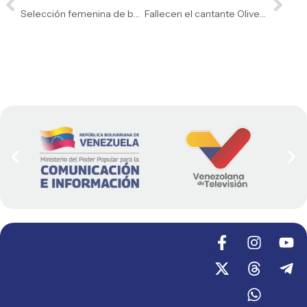
Selección femenina de baloncesto clasifica a Copa del Mundo
Fallecen el cantante Oliver Tree y el youtuber Gaspi en un choque de helicópteros en Brasil