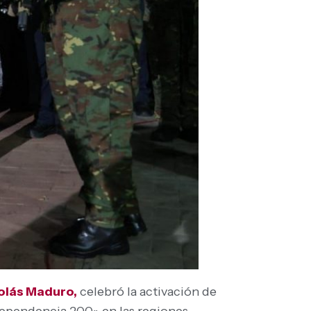
olás Maduro,
celebró la activación de
ndependencia 200» en las regiones