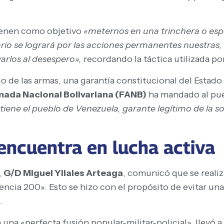
tienen como objetivo
«meternos en una trinchera o esp
sario se logrará por las acciones permanentes nuestras,
varlos al desespero»,
recordando la táctica utilizada po
o de las armas, una garantía constitucional del Estado 
mada Nacional Bolivariana (FANB)
ha mandado al pueb
 tiene el pueblo de Venezuela, garante legítimo de la 
 encuentra en lucha activa
,
G/D Miguel Yilales Arteaga
, comunicó que se reali
ia 200». Esto se hizo con el propósito de evitar una p
.
 una «perfecta fusión popular-militar-policial», llevó 