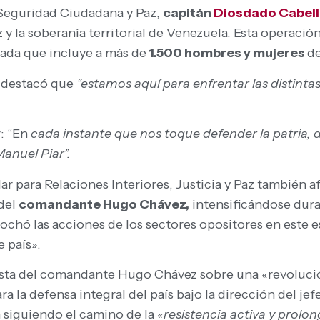
, Seguridad Ciudadana y Paz,
capitán
Diosdado Cabel
y la soberanía territorial de Venezuela. Esta operación
rnada que incluye a más de
1.500 hombres y mujeres
de
o destacó que
“estamos aquí para enfrentar las distinta
r: “En
cada instante que nos toque defender la patria, 
Manuel Piar”.
ular para Relaciones Interiores, Justicia y Paz tambié
del
comandante Hugo Chávez,
intensificándose dura
chó las acciones de los sectores opositores en este es
 país».
sta del comandante Hugo Chávez sobre una «revolución
a la defensa integral del país bajo la dirección del je
 siguiendo el camino de la
«resistencia activa y prolo