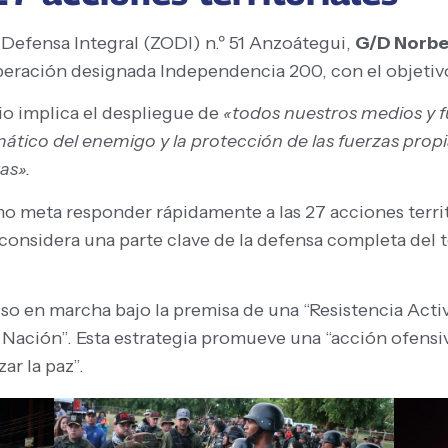
Defensa Integral (ZODI) n.º 51 Anzoátegui,
G/D Norber
eración designada Independencia 200, con el objetivo 
io implica el despliegue de
«todos nuestros medios y fu
ático del enemigo y la protección de las fuerzas propi
as».
 meta responder rápidamente a las 27 acciones territ
onsidera una parte clave de la defensa completa del t
 en marcha bajo la premisa de una “Resistencia Activ
la Nación”. Esta estrategia promueve una “acción ofensi
ar la paz”.