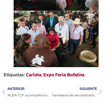
Etiquetas:
Carlota
,
Expo Feria Bufalina
ANTERIOR
SIGUIENTE
ALBA-TCP acompaña la IX Cumbre de la CELAC
Familiares de secuestrados en El Salvador protestan frente a la ONU