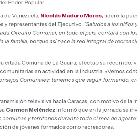
del Poder Popular.
na de Venezuela,
Nicolás Maduro Moros,
lideró la pue
s y representantes del Ejecutivo.
“Saludos a los niños 
ada Circuito Comunal, en todo el país, contará con l
da la familia, porque así nace la red integral de recre
n la citada Comuna de La Guaira, efectuó su recorrido, 
omunitarias en actividad en la industria. «Vemos
cómo
onsejos Comunales; tenemos que seguir formando, cr
ransmisión televisiva hacia Caracas, con motivo de la
esa
Carmen Meléndez
informó que en la jornada se i
s comunas y territorios durante todo el mes de agosto
ipación de jóvenes formados como recreadores.