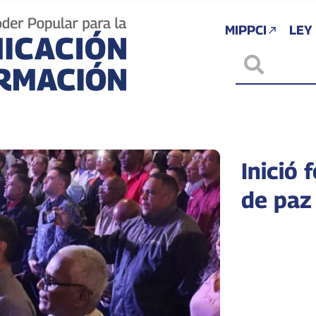
MIPPCI
LEY
Inició 
de paz