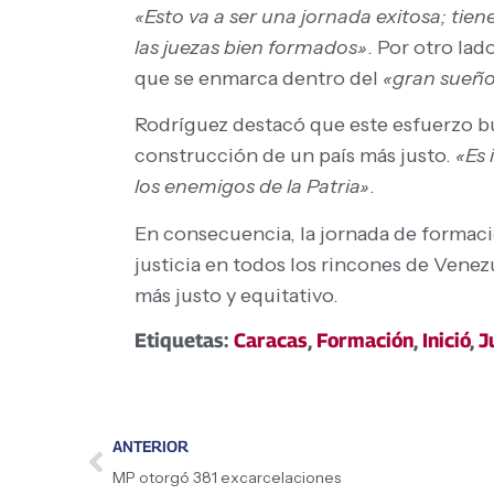
«Esto va a ser una jornada exitosa; tien
las juezas bien formados»
. Por otro lad
que se enmarca dentro del
«gran sueñ
Rodríguez destacó que este esfuerzo bus
construcción de un país más justo.
«Es
los enemigos de la Patria»
.
En consecuencia, la jornada de formació
justicia en todos los rincones de Vene
más justo y equitativo.
Etiquetas:
Caracas
,
Formación
,
Inició
,
J
ANTERIOR
MP otorgó 381 excarcelaciones