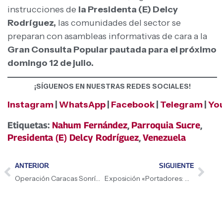
instrucciones de
la Presidenta (E) Delcy
Rodríguez,
las comunidades del sector se
preparan con asambleas informativas de cara a la
Gran Consulta Popular pautada para el próximo
domingo 12 de julio.
¡SÍGUENOS EN NUESTRAS REDES SOCIALES!
Instagram
|
WhatsApp
|
Facebook
|
Telegram
|
Yo
Etiquetas:
Nahum Fernández
,
Parroquia Sucre
,
Presidenta (E) Delcy Rodríguez
,
Venezuela
ANTERIOR
SIGUIENTE
Operación Caracas Sonríe alcanzó el 94% de la meta comunal
Exposición «Portadores: Memorias de un Pueblo» supera los 18 mil visitantes en Carabobo