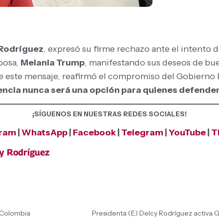
 Rodríguez
, expresó su firme rechazo ante el intento 
posa,
Melania Trump
, manifestando sus deseos de buen
de este mensaje, reafirmó el compromiso del Gobierno B
lencia nunca será una opción para quienes defende
¡SÍGUENOS EN NUESTRAS REDES SOCIALES!
gram
|
WhatsApp
|
Facebook
|
Telegram
|
YouTube
|
T
cy Rodríguez
 Colombia