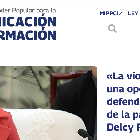
MIPPCI
LEY
«La vi
una op
defend
de la p
Delcy 