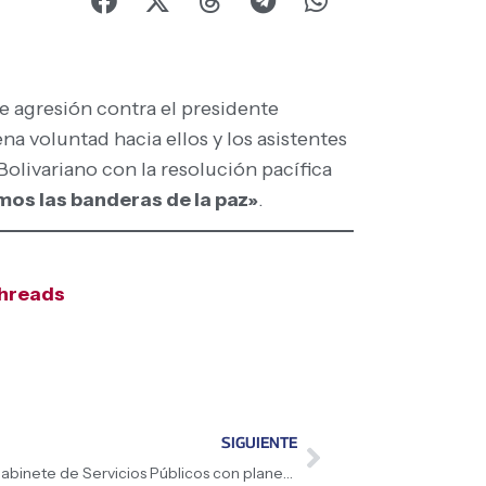
de agresión contra el presidente
a voluntad hacia ellos y los asistentes
olivariano con la resolución pacífica
mos las banderas de la paz»
.
hreads
SIGUIENTE
Presidenta (E) Delcy Rodríguez activa Gabinete de Servicios Públicos con planes concretos para el segundo vínculo Yaritagua-Cabudare