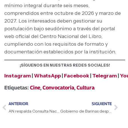
mínimo integral durante seis meses,
comprendidos entre octubre de 2026 y marzo de
2027. Los interesados deben gestionar su
postulación bajo seudónimo a través del portal
web oficial del Centro Nacional del Libro,
cumpliendo con los requisitos de formato y
documentación establecidos por la institución.
¡SÍGUENOS EN NUESTRAS REDES SOCIALES!
Instagram
|
WhatsApp
|
Facebook
|
Telegram
|
Yo
Etiquetas:
Cine
,
Convocatoria
,
Cultura
ANTERIOR
SIGUIENTE
AN respalda Consulta Nacional sobre la Reforma de la Justicia Penal
Gobierno de Barinas despliega atención tras fuertes lluvias