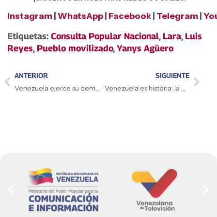
Instagram
|
WhatsApp
|
Facebook
|
Telegram
|
Yo
Etiquetas:
Consulta Popular Nacional
,
Lara
,
Luis
Reyes
,
Pueblo movilizado
,
Yanys Agüero
ANTERIOR
SIGUIENTE
Venezuela ejerce su democracia protagónica en la Consulta Popular Nacional 2026: ¡Aquí manda el pueblo!
“Venezuela es historia; la mujer venezolana está dando una batalla histórica»: Ministra, Yelitze Santaella